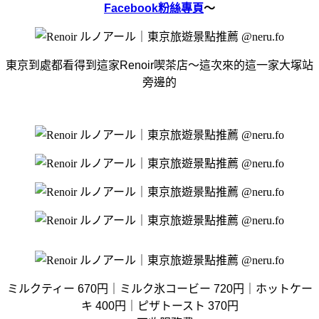
Facebook粉絲專頁
～
東京到處都看得到這家Renoir喫茶店～這次來的這一家大塚站
旁邊的
ミルクティー 670円｜ミルク氷コービー 720円｜ホットケー
キ 400円｜ピザトースト 370円