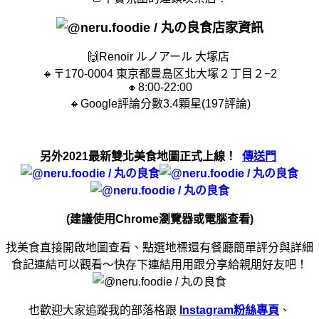
店家資訊
🙌
Renoir ルノアール 大塚店
🔸〒170-0004 東京都豊島区北大塚２丁目２−2
🔸8:00-22:00
🔸Google評論分數3.4顆星(197評論)
另外2021最新雙北美食地圖正式上線！
傳送門
(建議使用Chrome瀏覽器或電腦查看)
找美食直接開啟地圖查看、點選地標還有餐廳簡單評分與詳細
食記連結可以觀看～快存下連結用用跟分享給親朋好友吧！
也歡迎大家追蹤我的部落格跟
Instagram粉絲專頁
、