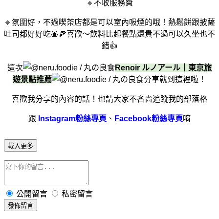
🔸不收服務費
🔸氛圍好，不過喫茶店都是可以室內吸煙的哦！熱鬆餅跟披薩
吐司都好好吃🥞🍕喜歡～飲料比起餐點還貴不過可以久坐也不
錯👍
這次
Renoir ルノアール｜東京旅
遊景點推薦
分享就到這裡啦！
喜歡我分享的內容的話！
也請大家不吝嗇追蹤我的部落格
跟
Instagram粉絲專頁
、
Facebook粉絲專頁
唷
載入更多
公開留言
私密留言
發佈留言