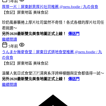
5年前
厚厚一片｜屏東創意厚片吐司推薦 @neru.foodie / 丸の良食
【食記】屏東地區
美味食記
珍奶風暴襲捲上厚片吐司當然不奇怪！各式各樣的厚片吐司任
君挑選～
另外2020最新雙北美食地圖正式上線！
傳送門
繼續閱讀
5年前
うんまか舞麥食堂｜屏東日式道地食堂推薦 @neru.foodie / 丸
の良食
【食記】屏東地區
美味食記
溫馨人氣日式食堂🇯🇵清爽系浮誇檸檬麵與定食都值得一試～
另外2020最新雙北美食地圖正式上線！
傳送門
繼續閱讀