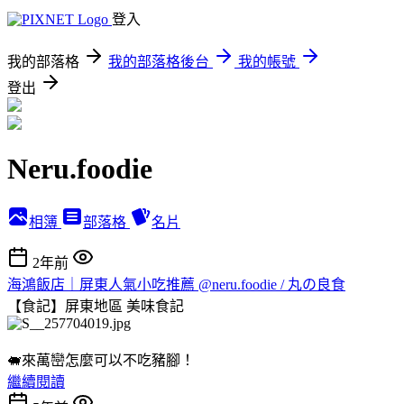
登入
我的部落格
我的部落格後台
我的帳號
登出
Neru.foodie
相簿
部落格
名片
2年前
海鴻飯店｜屏東人氣小吃推薦 @neru.foodie / 丸の良食
【食記】屏東地區
美味食記
🐖來萬巒怎麼可以不吃豬腳！
繼續閱讀