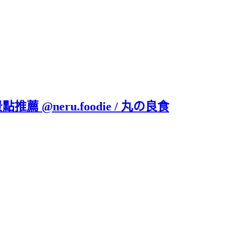
 @neru.foodie / 丸の良食