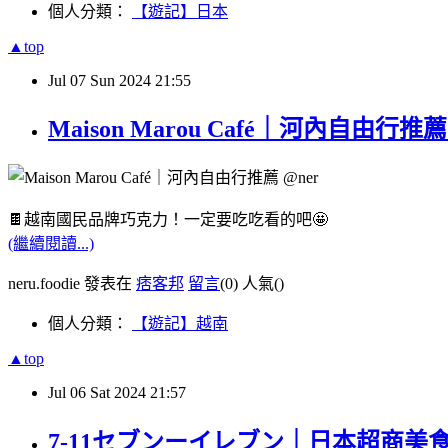
個人分類：
【遊記】日本
▲top
Jul
07
Sun
2024
21:55
Maison Marou Café｜河內自由行推薦 @
🍫越南國民品牌巧克力！一定要吃吃看的吧🤩
(繼續閱讀...)
neru.foodie 發表在
痞客邦
留言
(0)
人氣(
)
個人分類：
【遊記】越南
▲top
Jul
06
Sat
2024
21:57
7-11セブンーイレブン｜日本超商美食推薦 @