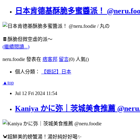
日本肯德基酥脆多蜜醬派！ @neru.food
🍫酥脆但微空虛的派～
(繼續閱讀...)
neru.foodie 發表在
痞客邦
留言
(0)
人氣(
)
個人分類：
【遊記】日本
▲top
Jul
12
Fri
2024
11:54
Kaniya かに弥｜茨城美食推薦 @neru.f
🦀超鮮美的螃蟹湯！湯好純好好喝✨