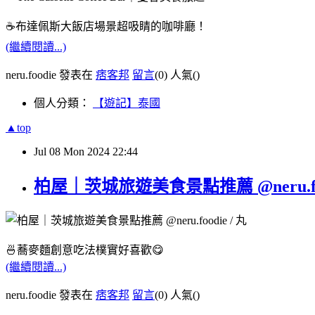
☕️布達佩斯大飯店場景超吸睛的咖啡廳！
(繼續閱讀...)
neru.foodie 發表在
痞客邦
留言
(0)
人氣(
)
個人分類：
【遊記】泰國
▲top
Jul
08
Mon
2024
22:44
柏屋｜茨城旅遊美食景點推薦 @neru.foo
🍜蕎麥麵創意吃法樸實好喜歡😋
(繼續閱讀...)
neru.foodie 發表在
痞客邦
留言
(0)
人氣(
)