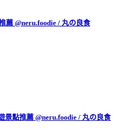
@neru.foodie / 丸の良食
食旅遊景點推薦 @neru.foodie / 丸の良食