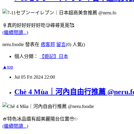
🍦真的好好好好好吃🥲尋尋覓覓🥰
(繼續閱讀...)
neru.foodie 發表在
痞客邦
留言
(0)
人氣(
)
個人分類：
【遊記】日本
▲top
Jul
05
Fri
2024
22:00
Chè 4 Mùa｜河內自由行推薦 @neru.fo
🍧特色冰品還有超美麗陽台位置🥹✨
(繼續閱讀...)