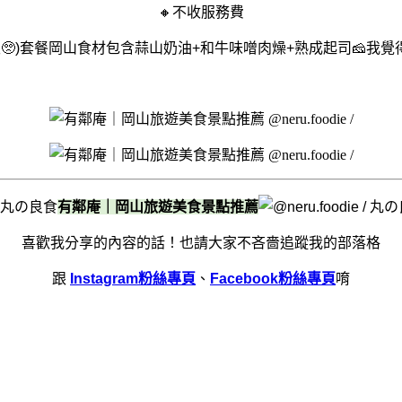
🔸不收服務費
🥺)套餐岡山食材包含蒜山奶油+和牛味噌肉燥+熟成起司🧀我覺
有鄰庵｜岡山旅遊美食景點推薦
喜歡我分享的內容的話！
也請大家不吝嗇追蹤我的部落格
跟
Instagram粉絲專頁
、
Facebook粉絲專頁
唷