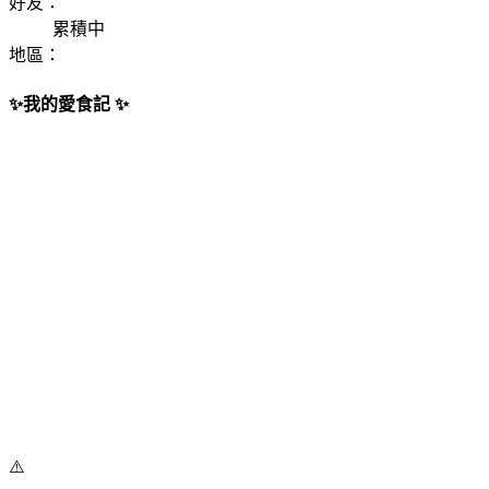
好友：
累積中
地區：
✨我的愛食記 ✨
⚠️