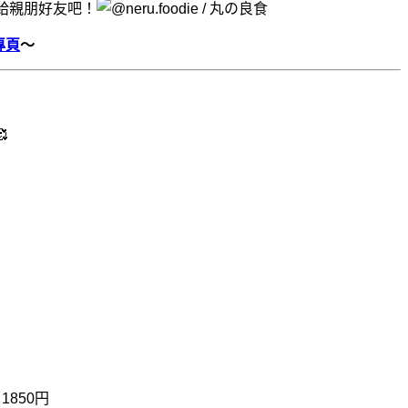
給親朋好友吧！
專頁
～

1850円