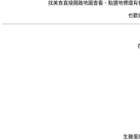
找美食直接開啟地圖查看、點選地標還有
也歡
生雞蛋拌