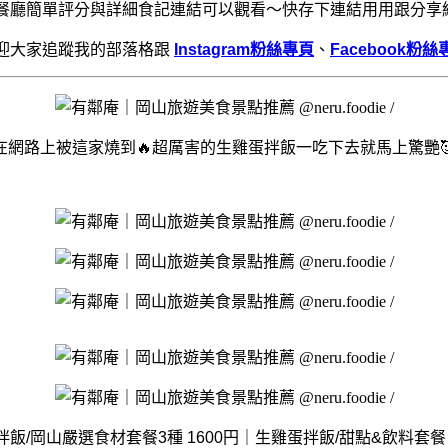
餐廳簡單評分與詳細食記連結可以觀看～快存下連結用用跟分享
迎大家追蹤我的部落格跟
Instagram粉絲專頁
、
Facebook粉絲
在網路上被這家燒到🔥超厲害的生雞蛋拌飯一吃下去就馬上驚艷
飯/岡山嚴選食材套餐3種 1600円｜生雞蛋拌飯/甜點&飲料套餐 