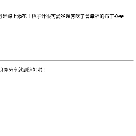
得是錦上添花！桃子汁很可愛🍑還有吃了會幸福的布丁🍮❤️
分享就到這裡啦！