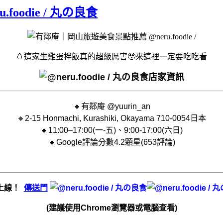
oodie / 丸の良食
🥚這家生雞蛋拌飯真的超級厲害🥹來這裡一定要吃吃看
店家資訊
🔸有鄰庵 @yuurin_an
🔸2-15 Honmachi, Kurashiki, Okayama 710-0054日本
🔸11:00–17:00(一-五)、9:00-17:00(六日)
🔸Google評論分數4.2顆星(653評論)
式上線！
傳送門
(建議使用Chrome瀏覽器或電腦查看)