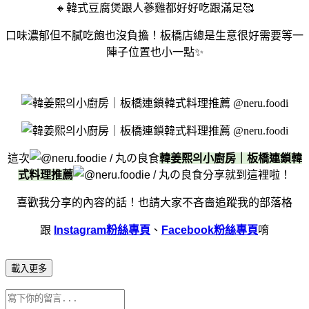
🔸韓式豆腐煲跟人蔘雞都好好吃跟滿足🥰
口味濃郁但不膩吃飽也沒負擔！板橋店總是生意很好需要等一
陣子位置也小一點✨
這次
韓姜熙의小廚房｜板橋連鎖韓
式料理推薦
分享就到這裡啦！
喜歡我分享的內容的話！
也請大家不吝嗇追蹤我的部落格
跟
Instagram粉絲專頁
、
Facebook粉絲專頁
唷
載入更多