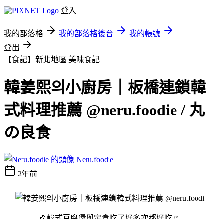
登入
我的部落格
我的部落格後台
我的帳號
登出
【食記】新北地區
美味食記
韓姜熙의小廚房｜板橋連鎖韓
式料理推薦 @neru.foodie / 丸
の良食
Neru.foodie
2年前
🍲韓式豆腐煲與定食吃了好多次都好吃☺️