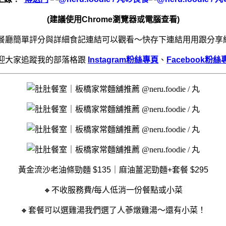
(建議使用Chrome瀏覽器或電腦查看)
餐廳簡單評分與詳細食記連結可以觀看～快存下連結用用跟分享
迎大家追蹤我的部落格跟
Instagram粉絲專頁
、
Facebook粉絲
黃金流沙老油條勁麵 $135｜麻油薑泥勁麵+套餐 $295
🔸不收服務費/每人低消一份餐點或小菜
🔸套餐可以選雞湯我們選了人蔘燉雞湯～還有小菜！