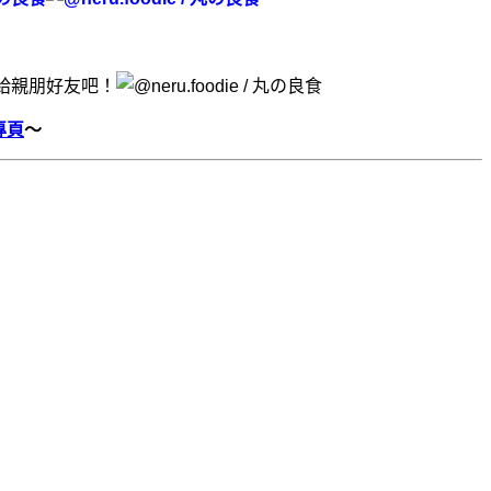
給親朋好友吧！
專頁
～