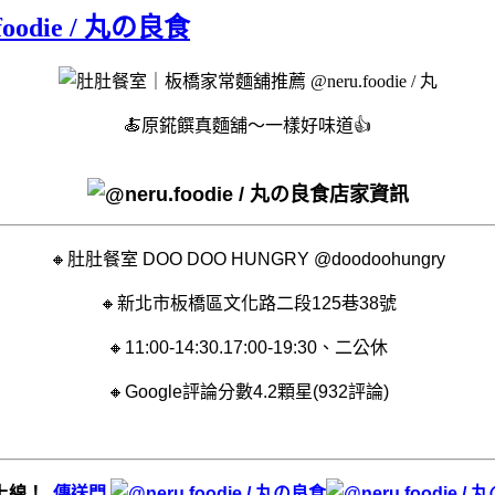
die / 丸の良食
🍝原錵饌真麵舖～一樣好味道👍
店家資訊
🔸肚肚餐室 DOO DOO HUNGRY @doodoohungry
🔸新北市板橋區文化路二段125巷38號
🔸11:00-14:30.17:00-19:30、二公休
🔸Google評論分數4.2顆星(932評論)
式上線！
傳送門