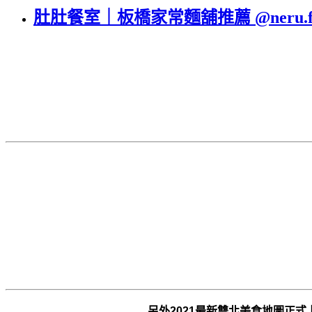
肚肚餐室｜板橋家常麵舖推薦 @neru.foo
另外2021最新雙北美食地圖正