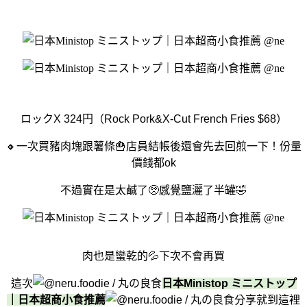
ロックX 324円（Rock Pork&X-Cut French Fries $68）
🔸一次買豬肉塊跟薯條🍟店員結帳後還會先去回煎一下！份量
價錢都ok
不過實在是太鹹了🥺感覺鹽灑了半罐🤣
肉也是蠻乾的💦下次不會再買
這次
日本Ministop ミニストップ
｜日本超商小食推薦
分享就到這裡