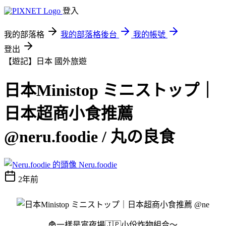
登入
我的部落格
我的部落格後台
我的帳號
登出
【遊記】日本
國外旅遊
日本Ministop ミニストップ｜
日本超商小食推薦
@neru.foodie / 丸の良食
Neru.foodie
2年前
🍟一樣是宵夜場🇯🇵小份炸物組合～