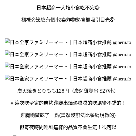
日本超商一大堆小食吃不完😋
櫃檯旁邊總有個串燒/炸物熟食櫃吸引目光🤭
炭火焼きとりもも128円（炭烤雞腿串 $27/串）
🔸這次吃全家的炭烤雞腿串燒熱騰騰的吃還蠻不錯的！
雞腿稍微乾了一點(當然沒辦法比餐廳現做的)
但宵夜時間吃到這樣的品質不會生氣！很可以