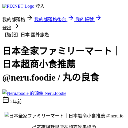
登入
我的部落格
我的部落格後台
我的帳號
登出
【遊記】日本
國外旅遊
日本全家ファミリーマート｜
日本超商小食推薦
@neru.foodie / 丸の良食
Neru.foodie
2年前
🍗宵夜場就是要在超商吃串燒😚