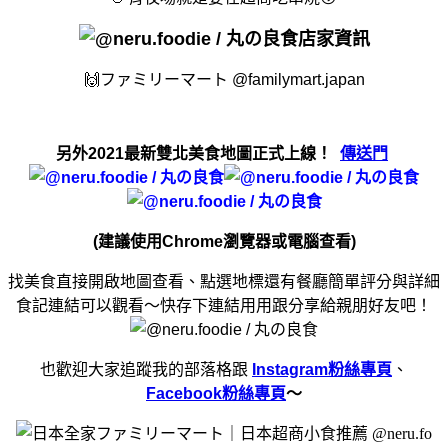
店家資訊
🙌
ファミリーマート @familymart.japan
另外2021最新雙北美食地圖正式上線！
傳送門
(建議使用Chrome瀏覽器或電腦查看)
找美食直接開啟地圖查看、點選地標還有餐廳簡單評分與詳細
食記連結可以觀看～快存下連結用用跟分享給親朋好友吧！
也歡迎大家追蹤我的部落格跟
Instagram粉絲專頁
、
Facebook粉絲專頁
～