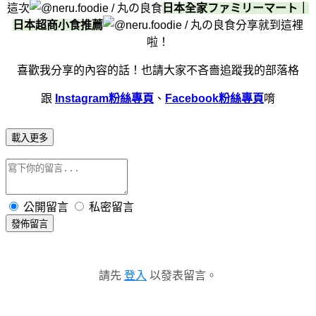
這次
日本全家ファミリーマート｜
日本超商小食推薦
分享就到這裡
啦！
喜歡我分享的內容的話！
也請大家不吝嗇追蹤我的部落格
跟
Instagram粉絲專頁
、
Facebook粉絲專頁
唷
載入更多
公開留言
私密留言
發佈留言
請先
登入
以發表留言。