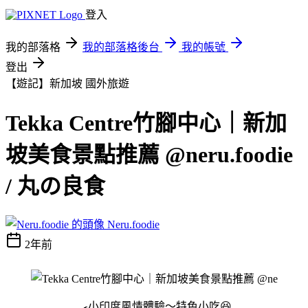
登入
我的部落格
我的部落格後台
我的帳號
登出
【遊記】新加坡
國外旅遊
Tekka Centre竹腳中心｜新加
坡美食景點推薦 @neru.foodie
/ 丸の良食
Neru.foodie
2年前
🍳小印度風情體驗～特色小吃😆