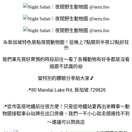
📝新加坡特色景點夜間動物園！從晚上7點開到半夜12點好狂
🥹
我們事先買好票預約時段前往～看了各種動物有好多都是沒看
過跟不認識的😆
蠻特別的體驗分享給大家🎵
📍80 Mandai Lake Rd, 新加坡 729826
📍從市區搭地鐵前往很方便！只是從地鐵站要再出來轉車～動
物園接駁車👍站牌在出口旁邊，我們一不小心就走錯邊找不到
～建議可以問商店