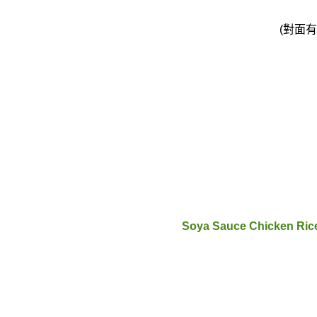
(對面
Soya Sauce Chicken R