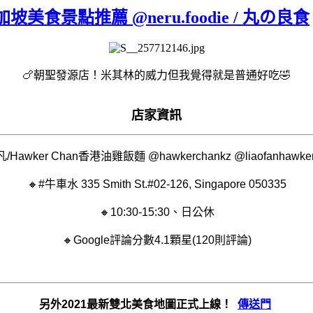
坡美食景點推薦 @neru.foodie / 丸の良食
🍗朝聖發源店！米其林的威力但我覺得就是普通好吃🤣
店家資訊
凡/Hawker Chan香港油雞飯麵 @hawkerchankz @liaofanhawker
🔸#牛車水 335 Smith St.#02-126, Singapore 050335
🔸10:30-15:30、日公休
🔸Google評論分數4.1顆星(120則評論)
另外2021最新雙北美食地圖正式上線！
傳送門