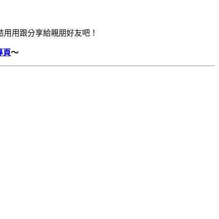
結用用跟分享給親朋好友吧！
專頁
～