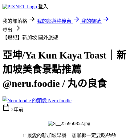
登入
我的部落格
我的部落格後台
我的帳號
登出
【遊記】新加坡
國外旅遊
亞坤/Ya Kun Kaya Toast｜新
加坡美食景點推薦
@neru.foodie / 丸の良食
Neru.foodie
2年前
🍞最愛的新加坡早餐！蒸咖椰一定要吃🤤🤤