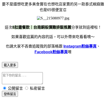
要不是還想吃更多美食實在也想吃店家賣的另一款泰式椒麻雞
也是65很便宜👏
這次
8肚邀餐飲｜台南銅板價雞排飯推薦
分享就到這裡啦！
如果喜歡這篇的內容的話，可以外帶來吃看看唷～
也請大家不吝嗇追蹤我的部落格跟
Instagram粉絲專頁
、
Facebook粉絲專頁
唷
載入更多
公開留言
私密留言
發佈留言