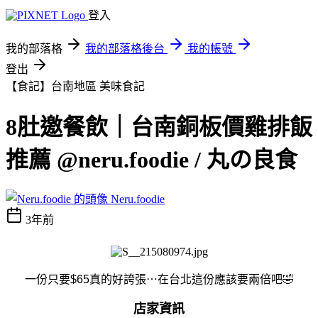
登入
我的部落格
我的部落格後台
我的帳號
登出
【食記】台南地區
美味食記
8肚邀餐飲｜台南銅板價雞排飯
推薦 @neru.foodie / 丸の良食
Neru.foodie
3年前
一份只要$65真的好誇張⋯在台北這份應該要兩倍吧🤣
店家資訊