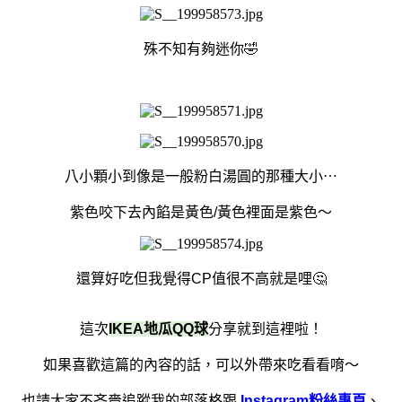
殊不知有夠迷你🤣
八小顆小到像是一般粉白湯圓的那種大小⋯
紫色咬下去內餡是黃色/黃色裡面是紫色～
還算好吃但我覺得CP值很不高就是哩🤔
這次
IKEA地瓜QQ球
分享就到這裡啦！
如果喜歡這篇的內容的話，可以外帶來吃看看唷～
也請大家不吝嗇追蹤我的部落格跟
Instagram粉絲專頁
、