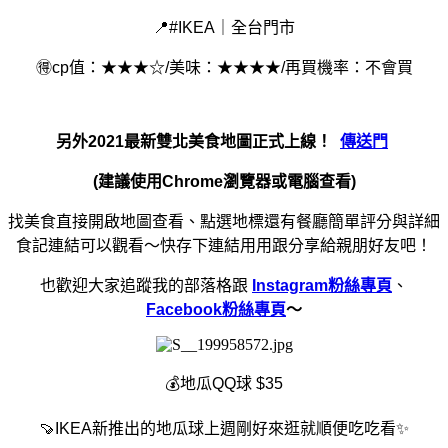
📍#IKEA｜全台門市
🉐cp值：★★★☆/美味：★★★★/再買機率：不會買
另外2021最新雙北美食地圖正式上線！
傳送門
(建議使用Chrome瀏覽器或電腦查看)
找美食直接開啟地圖查看、點選地標還有餐廳簡單評分與詳細
食記連結可以觀看～快存下連結用用跟分享給親朋好友吧！
也歡迎大家追蹤我的部落格跟
Instagram粉絲專頁
、
Facebook粉絲專頁
～
💰地瓜QQ球 $35
🍠IKEA新推出的地瓜球上週剛好來逛就順便吃吃看✨