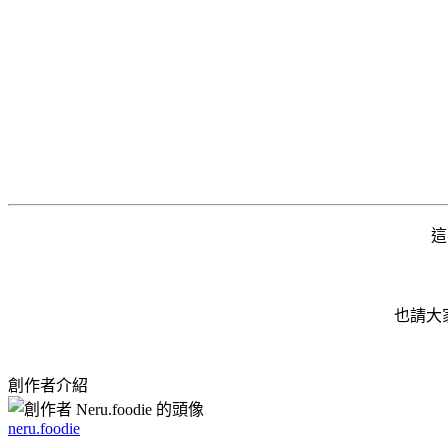
這
也請大
創作者介紹
neru.foodie