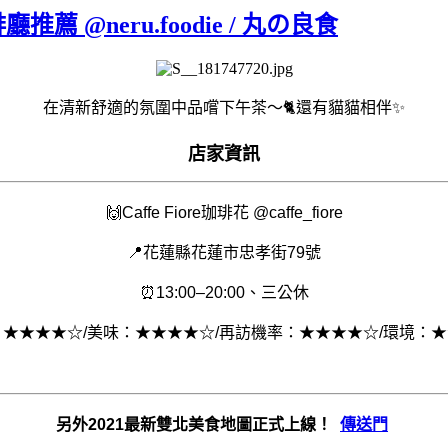
推薦 @neru.foodie / 丸の良食
在清新舒適的氛圍中品嚐下午茶～🐈還有貓貓相伴✨
店家資訊
🙌
Caffe Fiore珈琲花 @caffe_fiore
📍花蓮縣花蓮市忠孝街79號
⏰13:00–20:00、三公休
值：★★★★☆/美味：★★★★☆/再訪機率：★★★★☆/環境：
另外2021最新雙北美食地圖正式上線！
傳送門