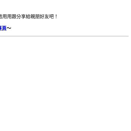
結用用跟分享給親朋好友吧！
專頁
～