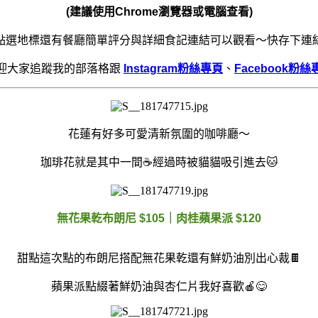
(建議使用Chrome瀏覽器或電腦查看)
點選地標還有餐廳簡單評分與詳細食記連結可以觀看～快存下連
迎大家追蹤我的部落格跟
Instagram粉絲專頁
、
Facebook粉絲
花蓮有好多可愛清新氛圍的咖啡廳～
珈琲花就是其中一間☕️經過時被貓貓吸引進去🐱
無花果乾布朗尼 $105｜肉桂蘋果派 $120
甜點這次點的布朗尼搭配無花果乾還有鮮奶油別出心裁🍫
蘋果派點綴著鮮奶油與杏仁片我好喜歡🍎😋