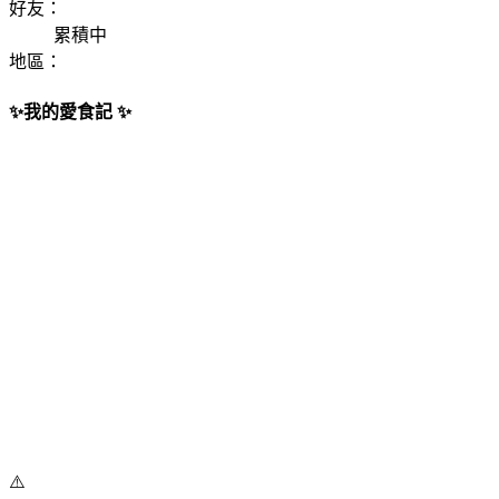
好友：
累積中
地區：
✨我的愛食記 ✨
⚠️