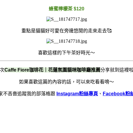
蜂蜜檸檬茶 $120
重點是貓貓好可愛在旁邊悠閒的走來走去🥰
喜歡這樣的下午茶好時光～
次
Caffe Fiore珈琲花｜花蓮氛圍貓咪咖啡廳推薦
分享就到這裡
如果喜歡這篇的內容的話，可以來吃看看唷～
家不吝嗇追蹤我的部落格跟
Instagram粉絲專頁
、
Facebook