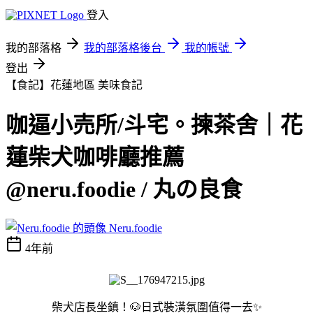
登入
我的部落格
我的部落格後台
我的帳號
登出
【食記】花蓮地區
美味食記
咖逼小売所/斗宅。揀茶舍｜花
蓮柴犬咖啡廳推薦
@neru.foodie / 丸の良食
Neru.foodie
4年前
柴犬店長坐鎮！🐶日式裝潢氛圍值得一去✨