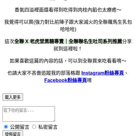
香氣四溢裡面還看得到吃得到肉桂內餡也太療癒～
我覺得可以買(強力對比前陣子跟大家滅火的全聯羅馬生乳包
哈哈哈)
這次
全聯 X 老虎堂黑糖專賣｜全聯聯名生吐司系列推薦
分享
就到這裡啦！
如果喜歡這篇的內容的話，可以到全聯買來吃看看唷～
也請大家不吝嗇追蹤我的部落格跟
Instagram粉絲專頁
、
Facebook粉絲專頁
唷
載入更多
公開留言
私密留言
發佈留言