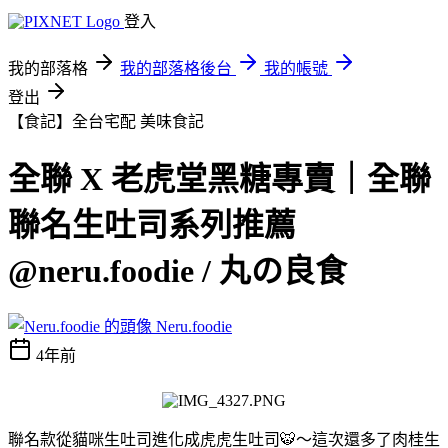
登入
我的部落格
我的部落格後台
我的帳號
登出
【食記】全台宅配
美味食記
全聯 X 老虎堂黑糖專賣｜全聯
聯名生吐司系列推薦
@neru.foodie / 丸の良食
Neru.foodie
4年前
聯名款從貓咪生吐司進化成虎虎生吐司🐯～這次還多了肉桂生