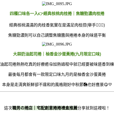
四種口味各一入👉經典核桃肉桂捲｜焦糖勁濃肉桂捲
經典核桃滿滿的肉桂香氣實在是滿足肉桂控(舉手🙋🏻‍♂️)
焦糖勁濃則可以自己調整焦糖醬與捲捲本身的味道平衡
大蒜奶油起司捲｜柚香金沙蛋黃捲(九月限定口味)
油起司捲熱熱吃真的好療癒🤤加熱過程中就已經要被味道香到棟
最後每月都會有一款限定口味九月的是柚香金沙蛋黃捲
本身是走清爽新鮮卻不違和的風格剛好中秋節🎑也好應景😋💛
這次
職男の捲店｜宅配創意捲捲禮盒推薦
分享就到這裡啦！