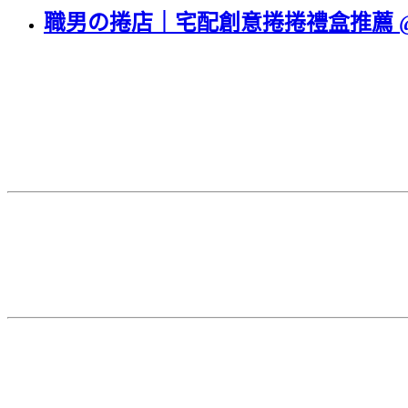
職男の捲店｜宅配創意捲捲禮盒推薦 @neru