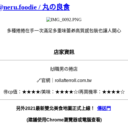
.foodie / 丸の良食
多種捲捲在手一次滿足多重味蕾🎁高質感包裝也讓人開心
店家資訊
🙌
職男の捲店
🔗官網｜rollafterroll.com.tw
🉐cp值：★★★★/美味：★★★★☆/再買機率：★★★★☆
另外2021最新雙北美食地圖正式上線！
傳送門
(建議使用Chrome瀏覽器或電腦查看)