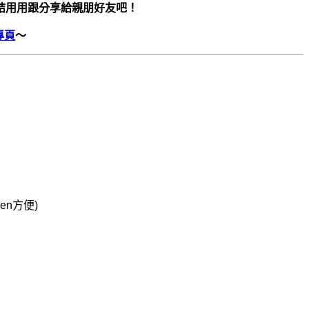
結用用跟分享給親朋好友吧！
專頁
～
n方便)