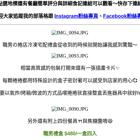
點選地標還有餐廳簡單評分與詳細食記連結可以觀看～快存下連
迎大家追蹤我的部落格跟
Instagram粉絲專頁
、
Facebook粉絲
職男の捲店冷凍宅配禮盒從收到的時候就開始讓我感到驚豔～
相當高質感的包裝打開來還有一張插畫卡片✨
每顆捲捲都用特殊設計的盒子密封著可以感受到店家的用心💞
想要以氣炸/烤箱/微波的方式品嚐捲捲就直接整盒丟進器具中就好he
另外還有附上四份餐具🍴與焦糖醬唷😄
職男禮盒 $480/一盒四入