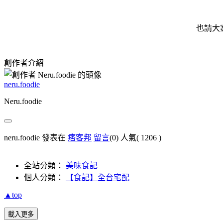
也請大
創作者介紹
neru.foodie
Neru.foodie
neru.foodie 發表在
痞客邦
留言
(0)
人氣(
1206
)
全站分類：
美味食記
個人分類：
【食記】全台宅配
▲top
載入更多