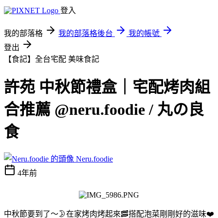
登入
我的部落格
我的部落格後台
我的帳號
登出
【食記】全台宅配
美味食記
許苑 中秋節禮盒｜宅配烤肉組
合推薦 @neru.foodie / 丸の良
食
Neru.foodie
4年前
中秋節要到了～🌛在家烤肉烤起來🥓搭配泡菜剛剛好的滋味❤️