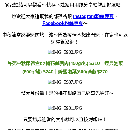
食記連結可以觀看～快存下連結用用跟分享給親朋好友吧！
也歡迎大家追蹤我的部落格跟
Instagram粉絲專頁
、
Facebook粉絲專頁
～
中秋節當然要烤肉烤一波～因為疫情不想出門烤，在家也可以
烤得很澎湃！
許苑中秋節禮盒👉梅花鹹豬肉(450g/包) $310｜經典泡菜
(600g/罐) $240｜蜂蜜泡菜(600g/罐) $270
一整大片份量十足的梅花鹹豬肉已經事先醃好～
只要切成適當的大小就可以直接烤起來！