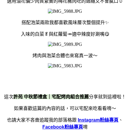
選用油花偏少肉質紮實的梅花豬肉吃的過癮又不會膩口☺️
搭配泡菜兩款我都喜歡風味層次整個提升✨
入味的白菜🥬與紅蘿蔔🥕適中辣度好涮嘴😋
烤肉與泡菜合體也來寫真一波～
這次
許苑 中秋節禮盒｜宅配烤肉組合推薦
分享就到這裡啦！
如果喜歡這篇的內容的話，可以宅配來吃看看唷～
也請大家不吝嗇追蹤我的部落格跟
Instagram粉絲專頁
、
Facebook粉絲專頁
唷