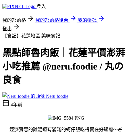
登入
我的部落格
我的部落格後台
我的帳號
登出
【食記】花蓮地區
美味食記
黑點師魯肉飯｜花蓮平價澎湃
小吃推薦 @neru.foodie / 丸の
良食
Neru.foodie
4年前
經濟實惠的雞湯還有滿滿的蚵仔飯吃得實在好過癮～🥣