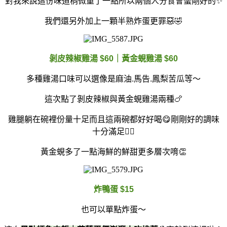
對我來說這份味道稍微重了一點所以兩個人分食會蠻剛好的✨
我們還另外加上一顆半熟炸蛋更罪惡🤣
剝皮辣椒雞湯 $60｜黃金蜆雞湯 $60
多種雞湯口味可以選像是麻油.馬告.鳳梨苦瓜等～
這次點了剝皮辣椒與黃金蜆雞湯兩種🍗
雞腿躺在碗裡份量十足而且這兩碗都好好喝😋剛剛好的調味
十分滿足✌🏻
黃金蜆多了一點海鮮的鮮甜更多層次唷👏
炸鴨蛋 $15
也可以單點炸蛋～