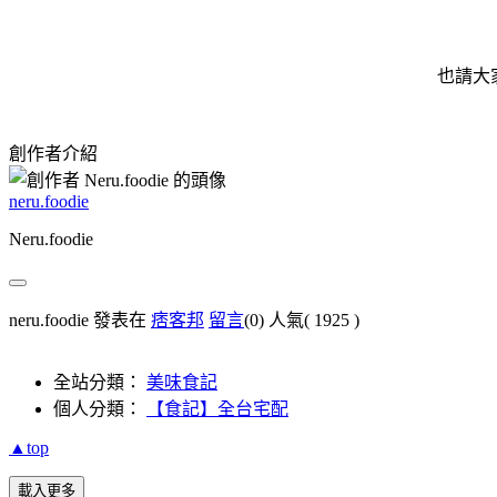
也請大
創作者介紹
neru.foodie
Neru.foodie
neru.foodie 發表在
痞客邦
留言
(0)
人氣(
1925
)
全站分類：
美味食記
個人分類：
【食記】全台宅配
▲top
載入更多