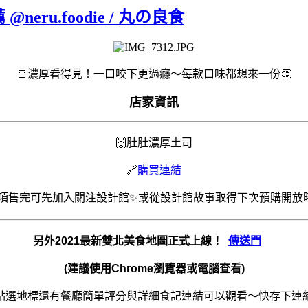
u.foodie / 丸の良食
🍞濃厚看得見！一口咬下更過癮～每款口味都想來一份👏
店家資訊
🙌
肚肚濃厚土司
🔗
購買連結
品項售完可先加入關注設計館✨或從設計館故事取得下次預購開放
另外2021最新雙北美食地圖正式上線！
傳送門
(建議使用Chrome瀏覽器或電腦查看)
點選地標還有餐廳簡單評分與詳細食記連結可以觀看～快存下連