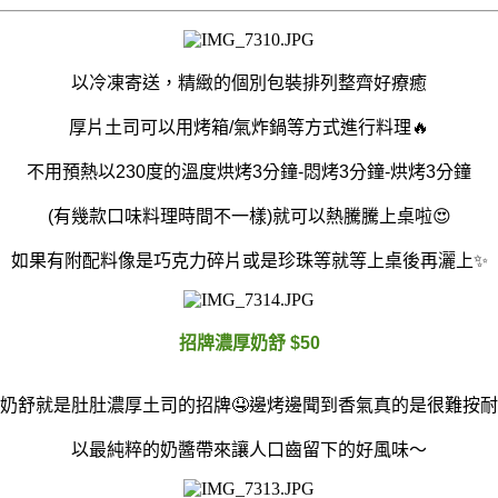
以冷凍寄送，精緻的個別包裝排列整齊好療癒
厚片土司可以用烤箱/氣炸鍋等方式進行料理🔥
不用預熱以230度的溫度烘烤3分鐘-悶烤3分鐘-烘烤3分鐘
(有幾款口味料理時間不一樣)就可以熱騰騰上桌啦😍
如果有附配料像是巧克力碎片或是珍珠等就等上桌後再灑上✨
招牌濃厚奶舒 $50
奶舒就是肚肚濃厚土司的招牌🤤邊烤邊聞到香氣真的是很難按耐
以最純粹的奶醬帶來讓人口齒留下的好風味～