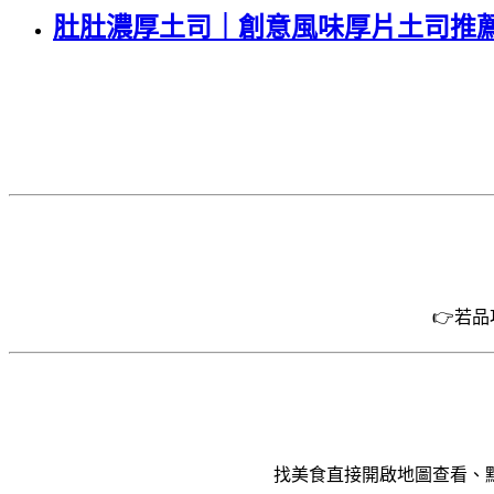
肚肚濃厚土司｜創意風味厚片土司推薦 @ner
👉若
找美食直接開啟地圖查看、