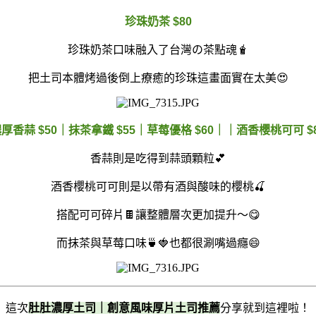
珍珠奶茶 $80
珍珠奶茶口味融入了台灣の茶點魂🧋
把土司本體烤過後倒上療癒的珍珠這畫面實在太美😍
厚香蒜 $50｜抹茶拿鐵 $55｜草莓優格 $60｜｜酒香櫻桃可可 $
香蒜則是吃得到蒜頭顆粒💕
酒香櫻桃可可則是以帶有酒與酸味的櫻桃🍒
搭配可可碎片🍫讓整體層次更加提升～😋
而抹茶與草莓口味🍵🍓也都很涮嘴過癮😄
這次
肚肚濃厚土司｜創意風味厚片土司推薦
分享就到這裡啦！