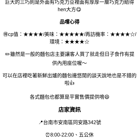
巨大的三巧則是外面有巧克力豆裡面有厚厚一層巧克力給得
hen大方😋
品嚐心得
🉐cp值：★★★★/美味：★★★★★/再訪機率：★★★★☆/
環境：★★★★☆
✏️雖然是一般的麵包店主要讓客人買了就走但日子食作有提
供內用座位喔～
可以在店裡吃著新鮮出爐的麵包邊悠閒的談天說地也是不錯的
啦👍
各式麵包也都算是平實售價提供唷😄
店家資訊
📍台南市安南區同安路342號
⏰8:00-22:00、五公休