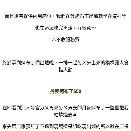
而且還有提供內用座位，我們在等烤布丁出爐就坐在這裡等
也在這邊吃完再走，好愜意～
⚠️不收服務費
終於等到烤布丁們出爐啦，一排一起ㄉㄨㄞ出來的模樣讓人食
指大動
丹麥烤布丁$50
在IG看到別人發會ㄉㄨㄞ來ㄉㄨㄞ去的丹麥烤布丁一整個把我
給燒過去🔥
事先跟店家預訂了不過到現場還是想吃現出爐的所以就在店裡