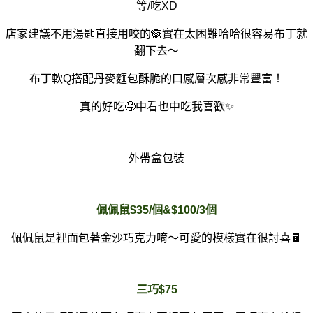
等/吃XD
店家建議不用湯匙直接用咬的🙈實在太困難哈哈很容易布丁就
翻下去～
布丁軟Q搭配丹麥麵包酥脆的口感層次感非常豐富！
真的好吃🤤中看也中吃我喜歡✨
外帶盒包裝
佩佩鼠$35/個&$100/3個
佩佩鼠是裡面包著金沙巧克力唷～可愛的模樣實在很討喜🍫
三巧$75