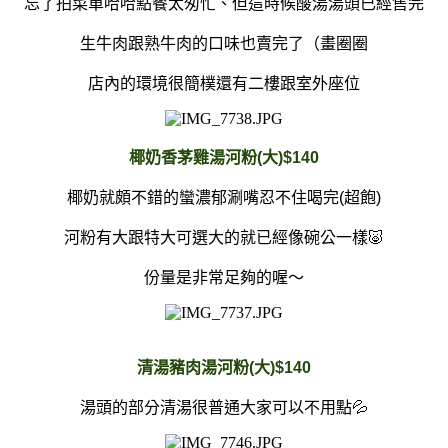
忘了拍菜單哈哈點餐太匆忙、但這時候酸湯湯頭已經售完
生牛肉跟熟牛肉的口味也賣完了（畫圈圈
店內的環境很簡樸還有二樓跟室外座位
椰奶香茅雞湯河粉(大)$140
椰奶就頗不錯的蠻濃郁涮嘴忍不住喝完(超飽)
河粉有大跟特大可選大的就已經像碗公一樣🐷
份量是非常足夠的喔～
清湯豬肉湯河粉(大)$140
湯頭的部分清湯很普通大家可以不用點💦