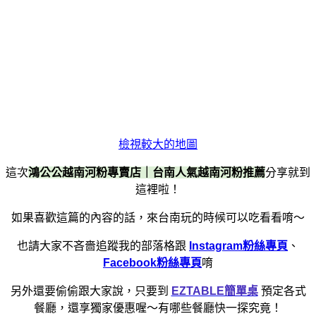
檢視較大的地圖
這次
鴻公公越南河粉專賣店｜台南人氣越南河粉推薦
分享就到
這裡啦！
如果喜歡這篇的內容的話，來台南玩的時候可以吃看看唷～
也請大家不吝嗇追蹤我的部落格跟
Instagram粉絲專頁
、
Facebook粉絲專頁
唷
另外還要偷偷跟大家說，只要到
EZTABLE簡單桌
預定各式
餐廳，還享獨家優惠喔～有哪些餐廳快一探究竟！