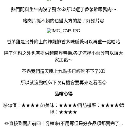
熱門配料生牛肉沒了殘念😭所以選了香茅雞跟豬肉～
豬肉片挺不賴的也蠻大方的給了好幾片😋
香茅雞是另外附上的炸雞排香茅味感覺可以再重一點哈哈
除了河粉之外也有提供越南炸春捲.各式涼拌小菜等可以讓大
家加點～
不過我們這天晚上九點多已經吃不下了XD
所以就沒點啦💦下次有機會要再來吃看看😊
品嚐心得
🉐cp值：★★★★☆/美味：★★★★/再訪機率：★★★★/環
境：★★★★
✏️
直接到關店前四十分鐘來(不用等但是好多品項都賣完了...