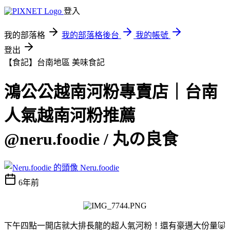
登入
我的部落格
我的部落格後台
我的帳號
登出
【食記】台南地區
美味食記
鴻公公越南河粉專賣店｜台南
人氣越南河粉推薦
@neru.foodie / 丸の良食
Neru.foodie
6年前
下午四點一開店就大排長龍的超人氣河粉！還有豪邁大份量🐷