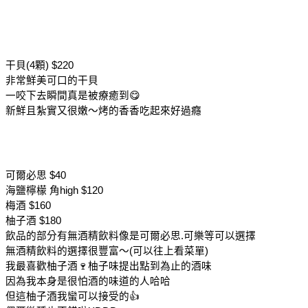
干貝(4顆) $220
非常鮮美可口的干貝
一咬下去瞬間真是被療癒到😋
新鮮且紮實又很嫩～烤的香香吃起來好過癮
可爾必思 $40
海鹽檸檬 角high $120
梅酒 $160
柚子酒 $180
飲品的部分有無酒精飲料像是可爾必思.可樂等可以選擇
無酒精飲料的選擇很豐富～(可以往上看菜單)
我最喜歡柚子酒🍷柚子味提出點到為止的酒味
因為我本身是很怕酒的味道的人哈哈
但這柚子酒我蠻可以接受的👍