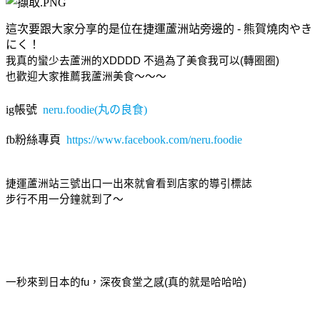
這次要跟大家分享的是位在捷運蘆洲站旁邊的 - 熊賀燒肉やき
にく！
我真的蠻少去蘆洲的XDDDD 不過為了美食我可以(轉圈圈) 
也歡迎大家推薦我蘆洲美食～～～
ig帳號
neru.foodie(丸の良食)
fb粉絲專頁
https://www.facebook.com/neru.foodie
捷運蘆洲站三號出口一出來就會看到店家的導引標誌
步行不用一分鐘就到了～
一秒來到日本的fu，深夜食堂之感(真的就是哈哈哈)