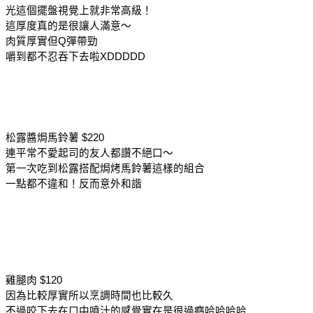
光這個擺盤視覺上就非常高級！
這厚度真的是很讓人滿意～
肉質厚實但Q彈帶勁
嚼到都不忍吞下去啦XDDDDD
松露醬焗馬鈴薯 $220
連平常不愛起司的友人都讚不絕口～
第一次吃到松露搭配焗烤馬鈴薯這樣的組合
一點都不違和！反而意外和諧
雞腿肉 $120
因為比較厚實所以烹調時間也比較久
不過咬下去在口中噴汁的感覺實在是很過癮哈哈哈哈