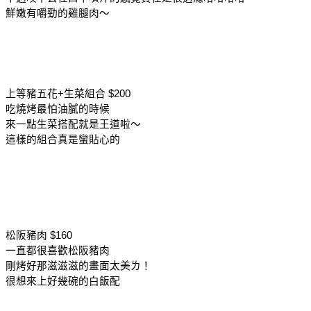
鮮嫩有嚼勁的雞腿肉～
上等豬五花+生菜組合 $200
吃燒烤最怕油膩的時候
來一點生菜搭配就是王道啦～
這樣的組合真是蠻貼心的
松阪豬肉 $160
一直都很喜歡松阪豬肉
剛烤好那滋滋滋的畫面太美ㄌ！
很想來上好幾碗的白飯配