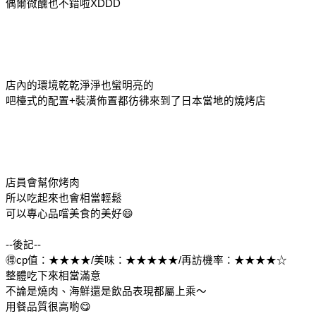
偶爾微醺也不錯啦XDDD
店內的環境乾乾淨淨也蠻明亮的
吧檯式的配置+裝潢佈置都彷彿來到了日本當地的燒烤店
店員會幫你烤肉
所以吃起來也會相當輕鬆
可以專心品嚐美食的美好😄
--後記--
🉐cp值：★★★★/美味：★★★★★/再訪機率：★★★★☆
整體吃下來相當滿意
不論是燒肉、海鮮還是飲品表現都屬上乘～
用餐品質很高喲😋