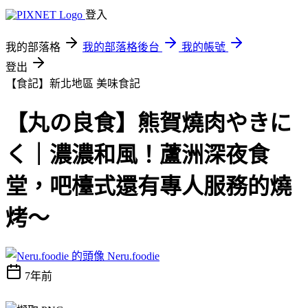
登入
我的部落格
我的部落格後台
我的帳號
登出
【食記】新北地區
美味食記
【丸の良食】熊賀燒肉やきに
く｜濃濃和風！蘆洲深夜食
堂，吧檯式還有專人服務的燒
烤～
Neru.foodie
7年前