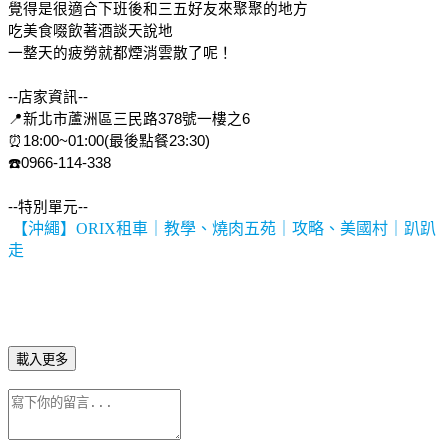
覺得是很適合下班後和三五好友來聚聚的地方
吃美食啜飲著酒談天說地
一整天的疲勞就都煙消雲散了呢！
--店家資訊--
📍新北市蘆洲區三民路378號一樓之6
⏰18:00~01:00(最後點餐23:30)
☎️0966-114-338
--特別單元--
【沖繩】ORIX租車｜教學、燒肉五苑｜攻略、美國村｜趴趴
走
載入更多