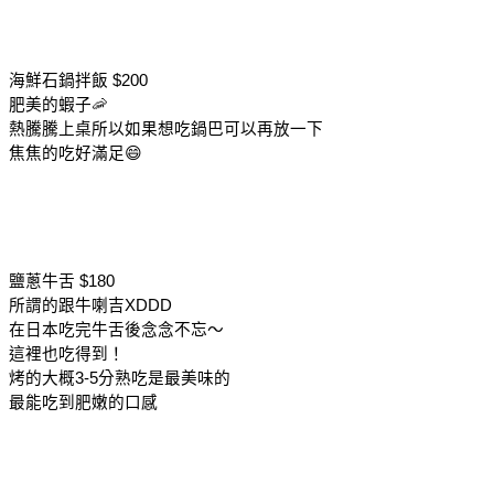
海鮮石鍋拌飯 $200
肥美的蝦子🦐
熱騰騰上桌所以如果想吃鍋巴可以再放一下
焦焦的吃好滿足😄
鹽蔥牛舌 $180
所謂的跟牛喇吉XDDD
在日本吃完牛舌後念念不忘～
這裡也吃得到！
烤的大概3-5分熟吃是最美味的
最能吃到肥嫩的口感