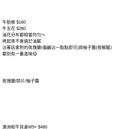
牛肋條 $160
牛五花 $280
油花分布都相當均勻～
烤起來不會過於油膩
沾著店家附的玫瑰鹽(偏鹹沾一點點即可)與柚子醬(很解膩)
都別有一番滋味😋
玫瑰鹽/蒜片/柚子醬
澳洲和牛貝身M9+ $480