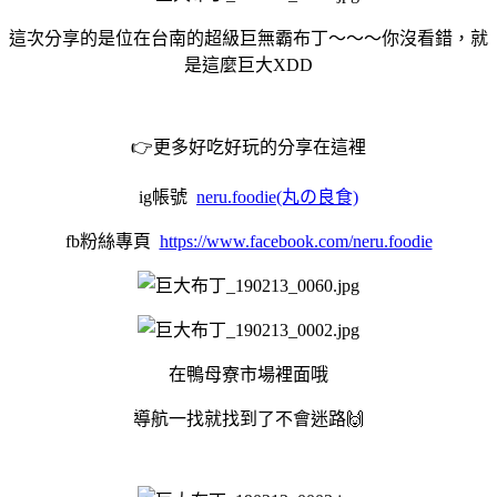
這次分享的是位在台南的超級巨無霸布丁～～～你沒看錯，就
是這麼巨大XDD
👉更多好吃好玩的分享在這裡
ig帳號
neru.foodie(丸の良食)
fb粉絲專頁
https://www.facebook.com/neru.foodie
在鴨母寮市場裡面哦
導航一找就找到了不會迷路🙌