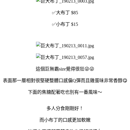
✅大布丁 $85
✅小布丁 $15
這個巨無霸size覺得很狂😜😜
表面那一層相對很堅硬整體口感偏Q彈而且雞蛋味非常香醇😋
下面的焦糖配著吃也別有一番風味～
多人分食剛剛好！
而小布丁的口感更加軟嫩