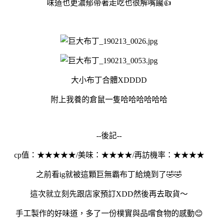
味道也更濃郁帶著走吃也很解嘴饞👍
大小布丁合體XDDDD
附上我養的倉鼠一隻哈哈哈哈哈哈
--後記--
cp值：★★★★★/美味：★★★★/再訪機率：★★★★
之前看ig就被這顆巨無霸布丁給燒到了🤣🤣
這次就立刻先跟店家預訂XDD然後再去取貨～
手工製作的好味道，多了一份樸實與品嚐食物的感動😊