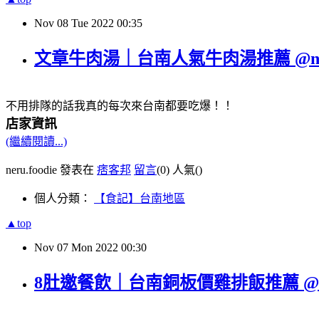
Nov
08
Tue
2022
00:35
文章牛肉湯｜台南人氣牛肉湯推薦 @neru.
不用排隊的話我真的每次來台南都要吃爆！！
店家資訊
(繼續閱讀...)
neru.foodie 發表在
痞客邦
留言
(0)
人氣(
)
個人分類：
【食記】台南地區
▲top
Nov
07
Mon
2022
00:30
8肚邀餐飲｜台南銅板價雞排飯推薦 @neru