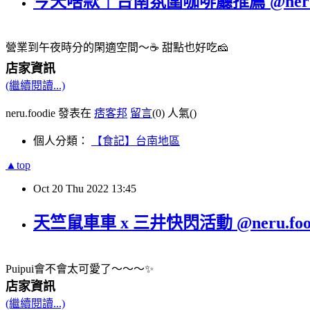
今天啥款｜台南氛圍咖啡廳推薦 @neru.f
營業到午夜時分的閑適空間～☕️ 甜點也好吃🧀️
店家資訊
(繼續閱讀...)
neru.foodie 發表在
痞客邦
留言
(0)
人氣(
)
個人分類：
【食記】台南地區
▲top
Oct
20
Thu
2022
13:45
天竺鼠車車 x 三井快閃活動 @neru.foo
Puipui會不會太可愛了～～～✨
店家資訊
(繼續閱讀...)