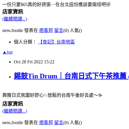
一份只要$65真的好誇張⋯在台北這份應該要兩倍吧🤣
店家資訊
(繼續閱讀...)
neru.foodie 發表在
痞客邦
留言
(0)
人氣(
)
個人分類：
【食記】台南地區
▲top
Oct
28
Fri
2022
15:22
錫鼓Tin Drum｜台南日式下午茶推薦 @ne
典雅日式氛圍好舒心✨放鬆的台南午後好去處～☕️
店家資訊
(繼續閱讀...)
neru.foodie 發表在
痞客邦
留言
(0)
人氣(
)