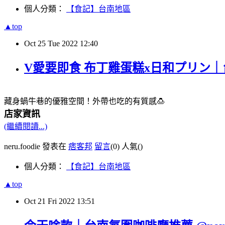
個人分類：
【食記】台南地區
▲top
Oct
25
Tue
2022
12:40
V愛要即食 布丁雞蛋糕x日和プリン｜台南巷
藏身蝸牛巷的優雅空間！外帶也吃的有質感🍮
店家資訊
(繼續閱讀...)
neru.foodie 發表在
痞客邦
留言
(0)
人氣(
)
個人分類：
【食記】台南地區
▲top
Oct
21
Fri
2022
13:51