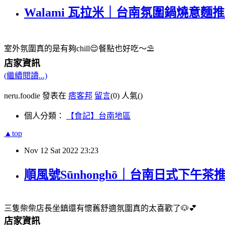
Walami 瓦拉米｜台南氛圍鍋燒意麵推薦 @n
室外氛圍真的是有夠chill😌餐點也好吃～⛱️
店家資訊
(繼續閱讀...)
neru.foodie 發表在
痞客邦
留言
(0)
人氣(
)
個人分類：
【食記】台南地區
▲top
Nov
12
Sat
2022
23:23
順風號Sūnhonghō｜台南日式下午茶推薦 @
三隻柴柴店長坐鎮還有懷舊舒適氛圍真的太喜歡了🐶💕
店家資訊